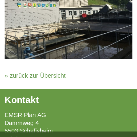
» zurück zur Übersicht
Kontakt
EMSR Plan AG
Dammweg 4
5503 Schafisheim